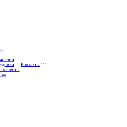
ии
мпании
удники
Контакты
и клиенты
ывы