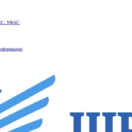
ППС. УФАС
информации