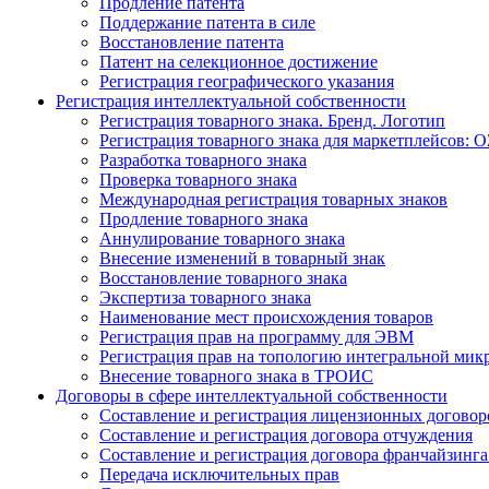
Продление патента
Поддержание патента в силе
Восстановление патента
Патент на селекционное достижение
Регистрация географического указания
Регистрация интеллектуальной собственности
Регистрация товарного знака. Бренд. Логотип
Регистрация товарного знака для маркетплейсов: O
Разработка товарного знака
Проверка товарного знака
Международная регистрация товарных знаков
Продление товарного знака
Аннулирование товарного знака
Внесение изменений в товарный знак
Восстановление товарного знака
Экспертиза товарного знака
Наименование мест происхождения товаров
Регистрация прав на программу для ЭВМ
Регистрация прав на топологию интегральной мик
Внесение товарного знака в ТРОИС
Договоры в сфере интеллектуальной собственности
Составление и регистрация лицензионных договор
Составление и регистрация договора отчуждения
Составление и регистрация договора франчайзинга
Передача исключительных прав