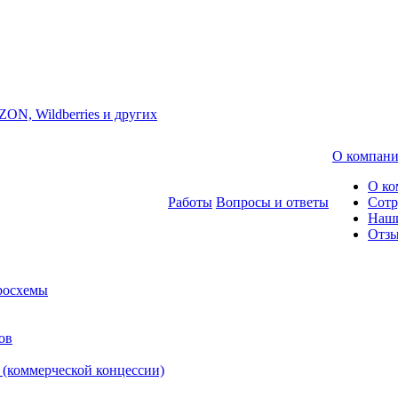
ZON, Wildberries и других
О компан
О ко
Работы
Вопросы и ответы
Сотр
Наш
Отз
росхемы
ов
 (коммерческой концессии)