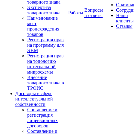
товарного знака
О компа
Экспертиза
Вопросы
Сотрудн
товарного знака
Работы
и ответы
Наши
Наименование
клиенты
мест
Отзывы
происхождения
товаров
Регистрация прав
на программу для
ЭВМ
Регистрация прав
на топологию
интегральной
микросхемы
Внесение
товарного знака в
ТРОИС
Договоры в сфере
интеллектуальной
собственности
Составление и
регистрация
лицензионных
договоров
Составление и