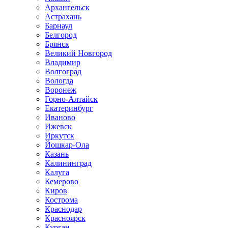
Архангельск
Астрахань
Барнаул
Белгород
Брянск
Великий Новгород
Владимир
Волгоград
Вологда
Воронеж
Горно-Алтайск
Екатеринбург
Иваново
Ижевск
Иркутск
Йошкар-Ола
Казань
Калининград
Калуга
Кемерово
Киров
Кострома
Краснодар
Красноярск
Курган