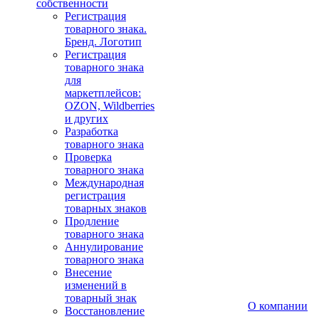
собственности
Регистрация
товарного знака.
Бренд. Логотип
Регистрация
товарного знака
для
маркетплейсов:
OZON, Wildberries
и других
Разработка
товарного знака
Проверка
товарного знака
Международная
регистрация
товарных знаков
Продление
товарного знака
Аннулирование
товарного знака
Внесение
изменений в
товарный знак
О компании
Восстановление