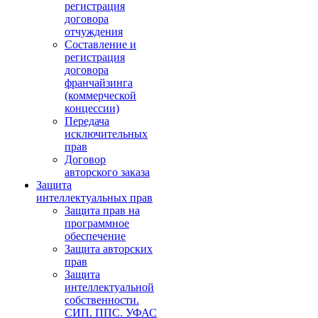
регистрация
договора
отчуждения
Составление и
регистрация
договора
франчайзинга
(коммерческой
концессии)
Передача
исключительных
прав
Договор
авторского заказа
Защита
интеллектуальных прав
Защита прав на
программное
обеспечение
Защита авторских
прав
Защита
интеллектуальной
собственности.
СИП. ППС. УФАС