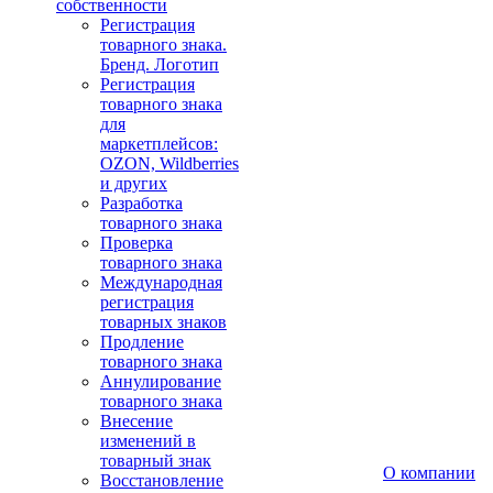
собственности
Регистрация
товарного знака.
Бренд. Логотип
Регистрация
товарного знака
для
маркетплейсов:
OZON, Wildberries
и других
Разработка
товарного знака
Проверка
товарного знака
Международная
регистрация
товарных знаков
Продление
товарного знака
Аннулирование
товарного знака
Внесение
изменений в
товарный знак
О компании
Восстановление