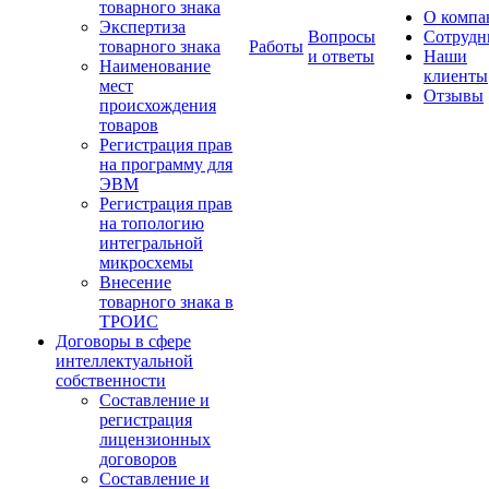
товарного знака
О компа
Экспертиза
Вопросы
Сотрудн
товарного знака
Работы
и ответы
Наши
Наименование
клиенты
мест
Отзывы
происхождения
товаров
Регистрация прав
на программу для
ЭВМ
Регистрация прав
на топологию
интегральной
микросхемы
Внесение
товарного знака в
ТРОИС
Договоры в сфере
интеллектуальной
собственности
Составление и
регистрация
лицензионных
договоров
Составление и