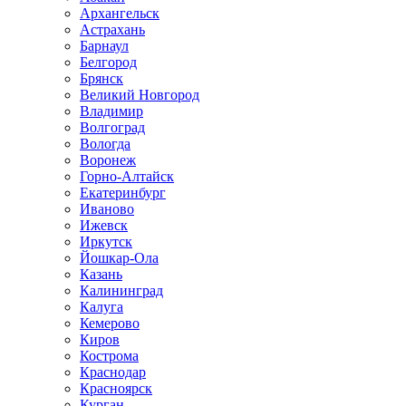
Архангельск
Астрахань
Барнаул
Белгород
Брянск
Великий Новгород
Владимир
Волгоград
Вологда
Воронеж
Горно-Алтайск
Екатеринбург
Иваново
Ижевск
Иркутск
Йошкар-Ола
Казань
Калининград
Калуга
Кемерово
Киров
Кострома
Краснодар
Красноярск
Курган