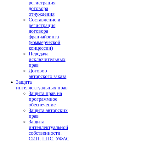
регистрация
договора
отчуждения
Составление и
регистрация
договора
франчайзинга
(коммерческой
концессии)
Передача
исключительных
прав
Договор
авторского заказа
Защита
интеллектуальных прав
Защита прав на
программное
обеспечение
Защита авторских
прав
Защита
интеллектуальной
собственности.
СИП. ППС. УФАС