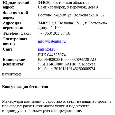
Юридический
344630, Ростовская область, г.
адрес:
Семикаракорск, 9 переулок, дом 9
Фактический
Ростов-на-Дону, ул. Волкова 5/3, к. 32
адрес:
Адрес для
344092, ул. Волкова 12/11, г. Ростов-на-
переписки:
Дону, а/я 100
Телефон, факс:
+7 (863) 303-37-16
Электронная
info@patentof.ru
почта:
Сайт:
patentof.ru
БИК 044525974
Банковские
Р/с №40802810900002894728 АО
реквизиты:
"ТИНЬКОФФ БАНК" г. Москва,
Кор/счет 30101810145250000974
патентофф
Консультация бесплатно
Менеджеры компании с радостью ответят на ваши вопросы и
произведут расчет стоимости услуг и подготовят
индивидуальное коммерческое предложение.