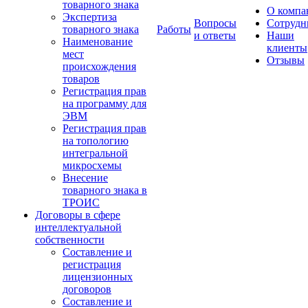
товарного знака
О компа
Экспертиза
Вопросы
Сотрудн
товарного знака
Работы
и ответы
Наши
Наименование
клиенты
мест
Отзывы
происхождения
товаров
Регистрация прав
на программу для
ЭВМ
Регистрация прав
на топологию
интегральной
микросхемы
Внесение
товарного знака в
ТРОИС
Договоры в сфере
интеллектуальной
собственности
Составление и
регистрация
лицензионных
договоров
Составление и