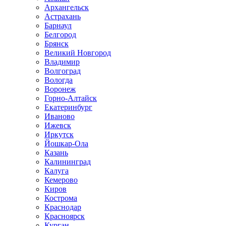
Архангельск
Астрахань
Барнаул
Белгород
Брянск
Великий Новгород
Владимир
Волгоград
Вологда
Воронеж
Горно-Алтайск
Екатеринбург
Иваново
Ижевск
Иркутск
Йошкар-Ола
Казань
Калининград
Калуга
Кемерово
Киров
Кострома
Краснодар
Красноярск
Курган