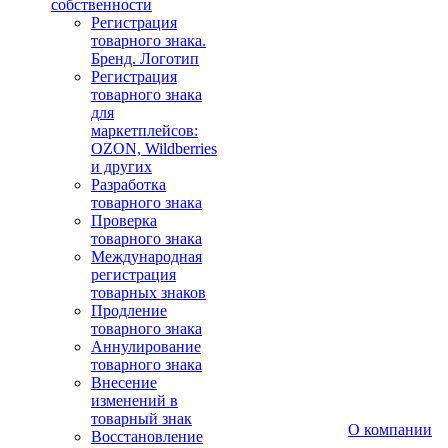
собственности
Регистрация
товарного знака.
Бренд. Логотип
Регистрация
товарного знака
для
маркетплейсов:
OZON, Wildberries
и других
Разработка
товарного знака
Проверка
товарного знака
Международная
регистрация
товарных знаков
Продление
товарного знака
Аннулирование
товарного знака
Внесение
изменений в
товарный знак
О компании
Восстановление