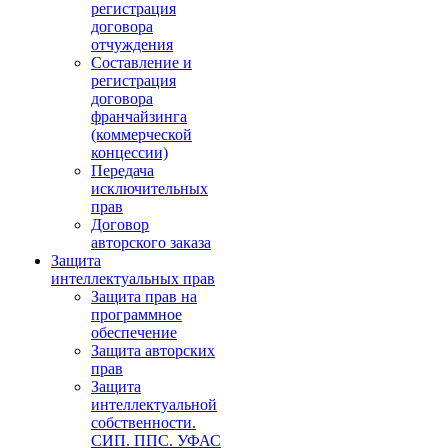
регистрация
договора
отчуждения
Составление и
регистрация
договора
франчайзинга
(коммерческой
концессии)
Передача
исключительных
прав
Договор
авторского заказа
Защита
интеллектуальных прав
Защита прав на
программное
обеспечение
Защита авторских
прав
Защита
интеллектуальной
собственности.
СИП. ППС. УФАС